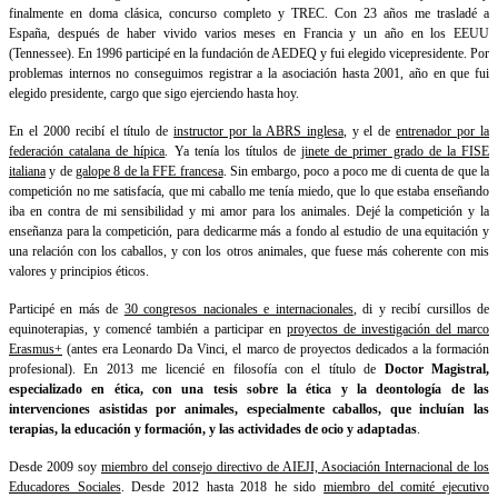
finalmente en doma clásica, concurso completo y TREC. Con 23 años me trasladé a
España, después de haber vivido varios meses en Francia y un año en los EEUU
(Tennessee). En 1996 participé en la fundación de AEDEQ y fui elegido vicepresidente. Por
problemas internos no conseguimos registrar a la asociación hasta 2001, año en que fui
elegido presidente, cargo que sigo ejerciendo hasta hoy.
En el 2000 recibí el título de
instructor por la ABRS inglesa
, y el de
entrenador por la
federación catalana de hípica
. Ya tenía los títulos de
jinete de primer grado de la FISE
italiana
y de
galope 8 de la FFE francesa
. Sin embargo, poco a poco me di cuenta de que la
competición no me satisfacía, que mi caballo me tenía miedo, que lo que estaba enseñando
iba en contra de mi sensibilidad y mi amor para los animales. Dejé la competición y la
enseñanza para la competición, para dedicarme más a fondo al estudio de una equitación y
una relación con los caballos, y con los otros animales, que fuese más coherente con mis
valores y principios éticos.
Participé en más de
30 congresos nacionales e internacionales
, di y recibí cursillos de
equinoterapias, y comencé también a participar en
proyectos de investigación del marco
Erasmus+
(antes era Leonardo Da Vinci, el marco de proyectos dedicados a la formación
profesional). En 2013 me licencié en filosofía con el título de
Doctor Magistral,
especializado en ética, con una tesis sobre la ética y la deontología de las
intervenciones asistidas por animales, especialmente caballos, que incluían las
terapias, la educación y formación, y las actividades de ocio y adaptadas
.
Desde 2009 soy
miembro del consejo directivo de AIEJI, Asociación Internacional de los
Educadores Sociales
. Desde 2012 hasta 2018 he sido
miembro del comité ejecutivo