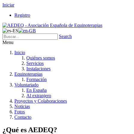
Iniciar
Registro
Search
Menu
Inicio
Quiénes somos
Servicios
Instalaciones
Equinoterapias
Formación
Voluntariado
En España
Al extranjero
Proyectos y Colaboraciones
Noticias
Fotos
Contacto
¿Qué es AEDEQ?