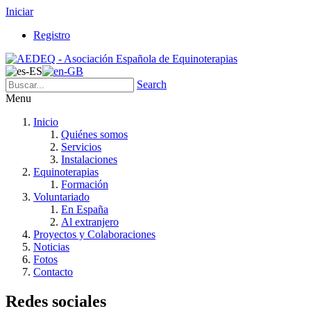
Iniciar
Registro
Search
Menu
Inicio
Quiénes somos
Servicios
Instalaciones
Equinoterapias
Formación
Voluntariado
En España
Al extranjero
Proyectos y Colaboraciones
Noticias
Fotos
Contacto
Redes sociales