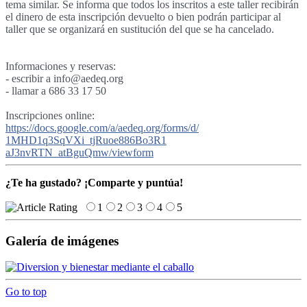
tema similar. Se informa que todos los inscritos a este taller recibirán
el dinero de esta inscripción devuelto o bien podrán participar al
taller que se organizará en sustitución del que se ha cancelado.
Informaciones y reservas:
- escribir a info@aedeq.org
- llamar a 686 33 17 50
Inscripciones online:
https://docs.google.com/a/
aedeq.org/forms/d/
1MHD1q3SqVXi_tjRuoe886Bo3R1
aJ3nvRTN_atBguQmw/viewform
¿Te ha gustado? ¡Comparte y puntúa!
1
2
3
4
5
Galería de imágenes
Go to top